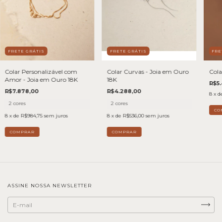
FRETE GRÁTIS
FRETE GRÁTIS
FRE
Colar Personalizável com
Colar Curvas - Joia em Ouro
Cola
Amor - Joia em Ouro 18K
18K
R$5
R$7.878,00
R$4.288,00
8
x d
2 cores
2 cores
8
x de
R$984,75
sem juros
8
x de
R$536,00
sem juros
COMPRAR
COMPRAR
ASSINE NOSSA NEWSLETTER