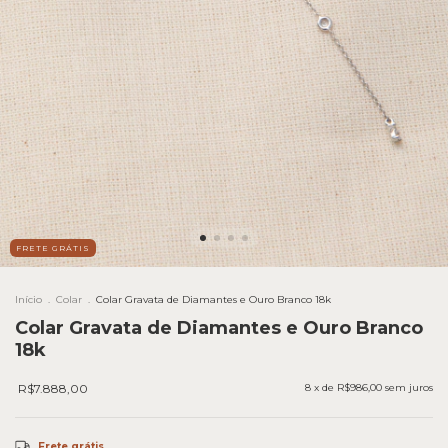
FRETE GRÁTIS
Início
.
Colar
.
Colar Gravata de Diamantes e Ouro Branco 18k
Colar Gravata de Diamantes e Ouro Branco
18k
R$7.888,00
8
x de
R$986,00
sem juros
Frete grátis