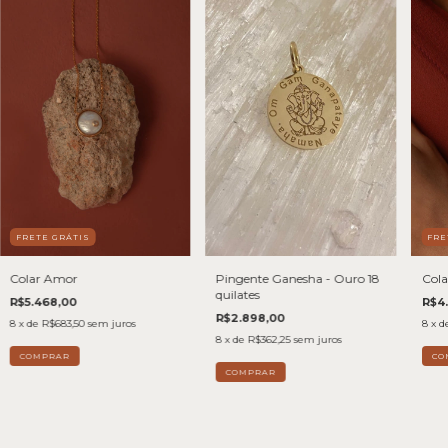
FRETE GRÁTIS
FRE
Colar Amor
Pingente Ganesha - Ouro 18
Cola
quilates
R$5.468,00
R$4
R$2.898,00
8
x de
R$683,50
sem juros
8
x d
8
x de
R$362,25
sem juros