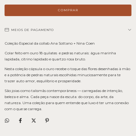
MEIOS DE PAGAMENTO
Coleção Especial da collab Ana Sottano + Nina Coen
Colar feito em ouro 18 quilates e pedras naturais: água marinha
lapidada, citrino lapidado e quartzo rosa bruto.
Nesta coleção cápsula o ouro recebe o toque das flores desenhadas à mão
e a potência de pedras naturais escolhidas minuciosamente para te
trazer auto amor, esquilíbrio e prosperidade.
São joias como talismãs contemporâneos — carregadas de intenção,
beleza e alma. Cada peça nasce da escuta: do corpo, da arte, da
natureza. Uma coleção para quem entende que luxo é ter uma conexão
com o que se carrega.