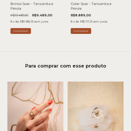
Brinco Soar - Tanzanita e
Colar Soar - Tanzanita e
Pérola
Pérola
R$13.489,00
R$9.489,00
R$8.889,00
8
x de
R$1.186,13
sem juros
8
x de
R$1.111,13
sem juros
Para comprar com esse produto