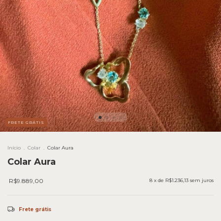
FRETE GRÁTIS
Início
.
Colar
.
Colar Aura
Colar Aura
R$9.889,00
8
x de
R$1.236,13
sem juros
Frete grátis