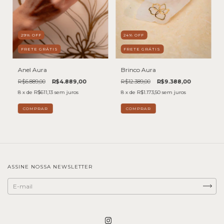
24
%
OFF
29
%
OFF
FRETE GRÁTIS
FRETE GRÁTIS
Brinco Aura
Anel Aura
R$12.389,00
R$9.388,00
R$6.889,00
R$4.889,00
8
x de
R$1.173,50
sem juros
8
x de
R$611,13
sem juros
ASSINE NOSSA NEWSLETTER