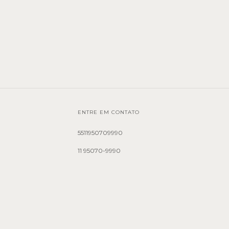
ENTRE EM CONTATO
5511950709990
11 95070-9990