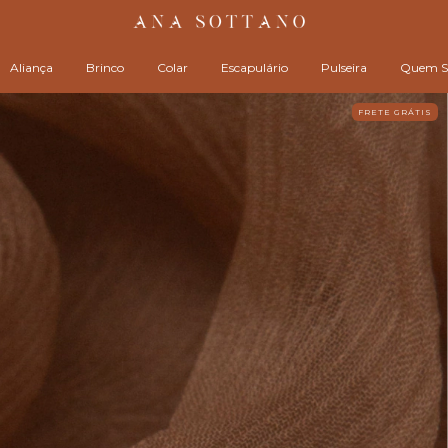
Aliança
Brinco
Colar
Escapulário
Pulseira
Quem S
FRETE GRÁTIS