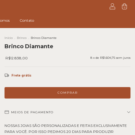
0
omos
Contato
Início
.
Brinco
.
Brinco Diamante
Brinco Diamante
R$12.838,00
8
x de
R$1.604,75
sem juros
Frete grátis
MEIOS DE PAGAMENTO
NOSSAS JOIAS SÃO PERSONALIZADAS E FEITAS EXCLUSIVAMENTE
PARA VOCÊ. POR ISSO PEDIMOS 20 DIAS PARA PRODUZIR